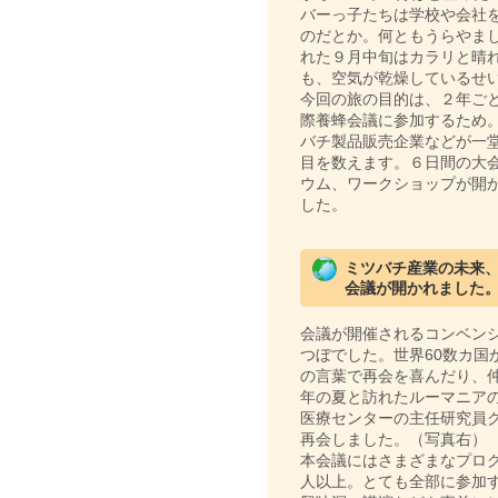
バーっ子たちは学校や会社
のだとか。何ともうらやま
れた９月中旬はカラリと晴れ
も、空気が乾燥しているせ
今回の旅の目的は、２年ご
際養蜂会議に参加するため
バチ製品販売企業などが一堂
目を数えます。６日間の大
ウム、ワークショップが開
した。
ミツバチ産業の未来
会議が開かれました
会議が開催されるコンベン
つぼでした。世界60数カ国
の言葉で再会を喜んだり、
年の夏と訪れたルーマニア
医療センターの主任研究員
再会しました。（写真右）
本会議にはさまざまなプロ
人以上。とても全部に参加