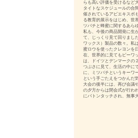
らも高い評価を受けるなど
タイトなスケジュールの合
催されているアピエキスポ
る教育的展示をはじめ、世
ツバチと蜂蜜に関するあら
私も、今後の商品開発に生
て、じっくり見て回りまし
ワックス）製品の数々。私
蜜ロウを使ったクレヨンを
在、世界的に見てもビーワ
は、ドイツとデンマークの
つぶさに見て、生活の中に
に、ミツバチというキーワ
という手ごたえをつかんだ
大会の後半には、再び会議や
の夕方からは閉会式が行わ
にバトンタッチされ、無事