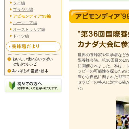
タイ編
ブラジル編
アピモンディア'99編
ルーマニア編
オーストラリア編
ドイツ編
世界の養蜂家や科学者など
際養蜂会議。第36回目の19
に開催されました。私は、
ラピーの可能性を探るため
豊かな自然に囲まれた都市
セラピーの将来に対する確
た。