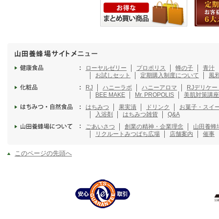
ローヤルゼリー
プロポリス
蜂の子
青汁
お試しセット
定期購入制度について
風
RJ
ハニーラボ
ハニーアロマ
RJデリケ
BEE MAKE
Mr. PROPOLIS
美肌対策講座
はちみつ
果実漬
ドリンク
お菓子・スイ
入浴剤
はちみつ雑貨
Q&A
ごあいさつ
創業の精神・企業理念
山田養蜂
リクルート
みつばち広場
店舗案内
催事
このページの先頭へ