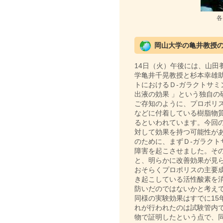
各
岡山大学の亀井教授
14日（火）午後には、山田
学亀井千晃教授と杉本幸雄
トにおけるＤ‐ガラクトサ
出液の効果 」という独自の
ご存知のように、プロポリ
などに付着している樹脂物
るといわれています。今回
対して効果を持つ可能性が
のために、まずＤ‐ガラク
障害を起こさせました。そ
と、明らかに改善効果が見
おそらくプロポリスの主要
き起こしている活性酸素を
防いだのではないかと考
同様の実験効果はすでに15
れが行われたのは試験管内
物で証明したという点で、