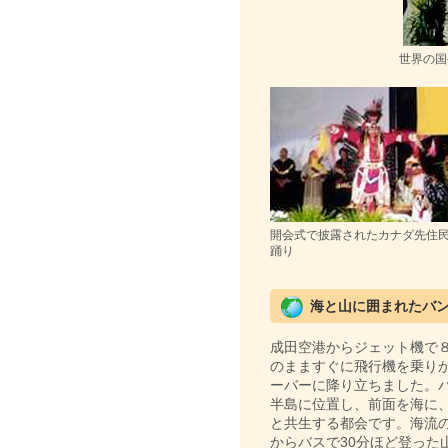
世界の国
開会式で披露されたカナダ先住
踊り
海と山に囲まれたバ
成田空港からジェット機で
のまますぐに飛行機を乗り
ーバーに降り立ちました。
半島に位置し、前面を海に
と共生する都会です。海流
からバスで30分ほど登った