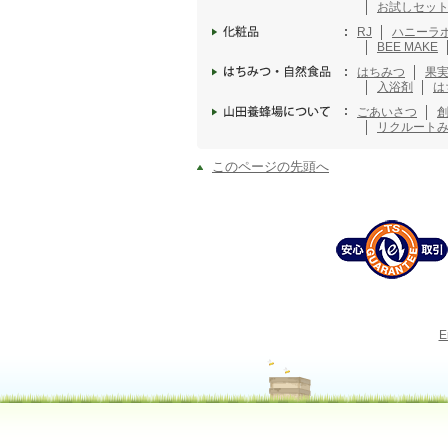
お試しセッ
RJ
ハニーラ
BEE MAKE
はちみつ
果
入浴剤
は
ごあいさつ
リクルート
このページの先頭へ
E