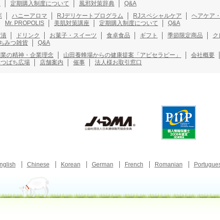
ト
定期購入制度について
風邪対策辞典
Q&A
ボ
ハニーアロマ
RJデリケートプログラム
RJスペシャルケア
ヘアケア
Mr. PROPOLIS
美肌対策講座
定期購入制度について
Q&A
実漬
ドリンク
お菓子・スイーツ
食卓食品
ギフト
季節限定商品
ク
ちみつ雑貨
Q&A
創業の精神・企業理念
山田養蜂場からの健康提案「アピセラピー」
会社概要
みつばち広場
店舗案内
催事
法人様お取引窓口
nglish
Chinese
Korean
German
French
Romanian
Portugue