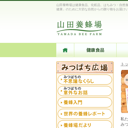
山田養蜂場は健康食品、化粧品、はちみつ・自然
健康」のために大切な自然からの贈り物をお届け
ト
私た
み