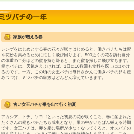
家族が増える春
レンゲをはじめとする春の花々が咲きはじめると、働きバチたちは蜜
や花粉を集めるために忙しく飛び回ります。500近くの花を訪れ自分
の体重の半分ほどの蜜を持ち帰ると、また蜜を探しに飛び立ちます。
働きバチは、天気さえよければ、1日に10数回も食料を探しに出かけ
るのです。一方、この頃の女王バチは毎日さかんに働きバチの卵を産
みつづけ、ミツバチの家族はどんどん増えていきます。
古い女王バチが巣を出て行く初夏
アカシア、トチ、ソヨゴといった初夏の花が咲くころ、春に産まれた
たくさんの働きバチたちも成虫となり、巣の中がいちばん栄える時期
です。女王バチは、卵を産む場所が少なくなってくると、オスバチの
卵を産みはじめ、つづいて若い女王バチ候補たちを産みます。こうし