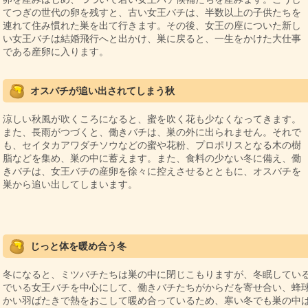
てつぎの世代の卵を残すと、古い女王バチは、半数以上の子供たちを
連れて住み慣れた巣を出て行きます。その後、女王の座についた新し
い女王バチは結婚飛行へと出かけ、巣に戻ると、一生をかけた大仕事
である産卵に入ります。
オスバチが追い出されてしまう秋
涼しい秋風が吹くころになると、蜜を吹く花も少なくなってきます。
また、長雨がつづくと、働きバチは、巣の外に出られません。それで
も、セイタカアワダチソウなどの蜜や花粉、プロポリスとなる木の樹
脂などを集め、巣の中に蓄えます。また、食料の少ない冬に備え、働
きバチは、女王バチの産卵を徐々に控えさせるとともに、オスバチを
巣から追い出してしまいます。
じっと体を暖め合う冬
冬になると、ミツバチたちは巣の中に閉じこもりますが、冬眠してい
でいる女王バチを中心にして、働きバチたちがからだを寄せ合い、蜂
かい羽ばたきで熱をおこして暖め合っているため、寒い冬でも巣の中は