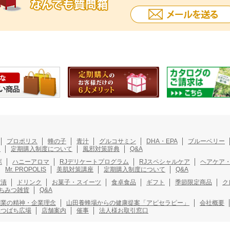
プロポリス
蜂の子
青汁
グルコサミン
DHA・EPA
ブルーベリー
ト
定期購入制度について
風邪対策辞典
Q&A
ボ
ハニーアロマ
RJデリケートプログラム
RJスペシャルケア
ヘアケア
Mr. PROPOLIS
美肌対策講座
定期購入制度について
Q&A
実漬
ドリンク
お菓子・スイーツ
食卓食品
ギフト
季節限定商品
ク
ちみつ雑貨
Q&A
創業の精神・企業理念
山田養蜂場からの健康提案「アピセラピー」
会社概要
みつばち広場
店舗案内
催事
法人様お取引窓口