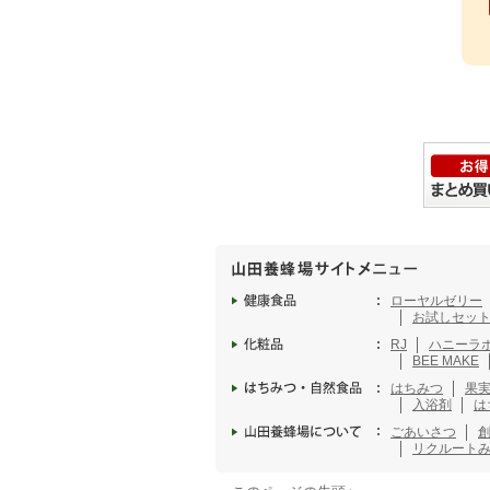
ローヤルゼリー
お試しセッ
RJ
ハニーラ
BEE MAKE
はちみつ
果
入浴剤
は
ごあいさつ
リクルート