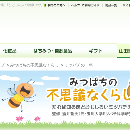
場。｢ひとりの人の健康｣のた
。
ップ
>
みつばちの不思議なくらし
>
ミツバチの一年