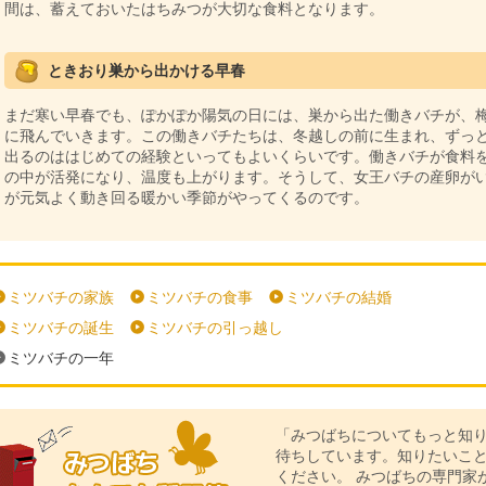
間は、蓄えておいたはちみつが大切な食料となります。
ときおり巣から出かける早春
まだ寒い早春でも、ぽかぽか陽気の日には、巣から出た働きバチが、
に飛んでいきます。この働きバチたちは、冬越しの前に生まれ、ずっ
出るのははじめての経験といってもよいくらいです。働きバチが食料
の中が活発になり、温度も上がります。そうして、女王バチの産卵が
が元気よく動き回る暖かい季節がやってくるのです。
ミツバチの家族
ミツバチの食事
ミツバチの結婚
ミツバチの誕生
ミツバチの引っ越し
ミツバチの一年
「みつばちについてもっと知
待ちしています。知りたいこ
ください。 みつばちの専門家